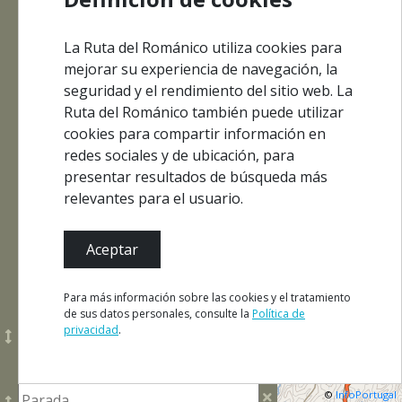
Centros de
Monumentos
Interpretación
La Ruta del Románico utiliza cookies para
mejorar su experiencia de navegación, la
seguridad y el rendimiento del sitio web. La
Ruta del Románico también puede utilizar
cookies para compartir información en
Eventos
Dónde Comer
redes sociales y de ubicación, para
presentar resultados de búsqueda más
relevantes para el usuario.
Dónde
Dónde
Qué Ver
Dormir
Comprar
y Hacer
Aceptar
Para más información sobre las cookies y el tratamiento
de sus datos personales, consulte la
Política de
privacidad
.
Añadir parada
©
InfoPortugal