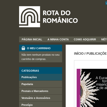
PÁGINA INICIAL
A MINHA CONTA
COMO ADQUIRIR
MÉT
O MEU CARRINHO
INÍCIO
/
PUBLICAÇÕE
Não tem nenhum produto no seu
carrinho de compras.
CATEGORIAS
Publicações
Papelaria
Postais e Marcadores
Vestuário e Acessórios
Prestígio