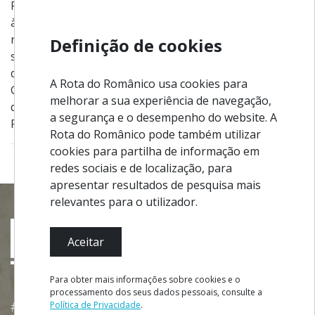
Portugal. Tem duas variantes que fazem a ligação
às vilas de Cinfães e Resende, com 9,1 e 13,9 km,
respetivamente. Os principais locais de passagem
Definição de cookies
são o alto de Nossa Senhora do Castelo, as Portas
de Montemuro, o vale do rio Bestança, a aldeia da
A Rota do Românico usa cookies para
Gralheira, a Lagoa D. João, a Igreja de São Martinho
melhorar a sua experiência de navegação,
de Mouros, que integra a Rota do Românico, e
a segurança e o desempenho do website. A
Porto de Rei, nas margens do rio Douro.
Rota do Românico pode também utilizar
cookies para partilha de informação em
redes sociais e de localização, para
apresentar resultados de pesquisa mais
relevantes para o utilizador.
Aceitar
Para obter mais informações sobre cookies e o
processamento dos seus dados pessoais, consulte a
#ROT
ADORO
MANICO
Política de Privacidade
.