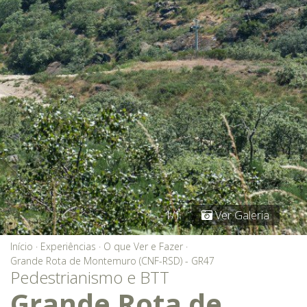
1/1
Ver Galeria
Início
·
Experiências
·
O que Ver e Fazer
·
Grande Rota de Montemuro (CNF-RSD) - GR47
Pedestrianismo e BTT
Grande Rota de