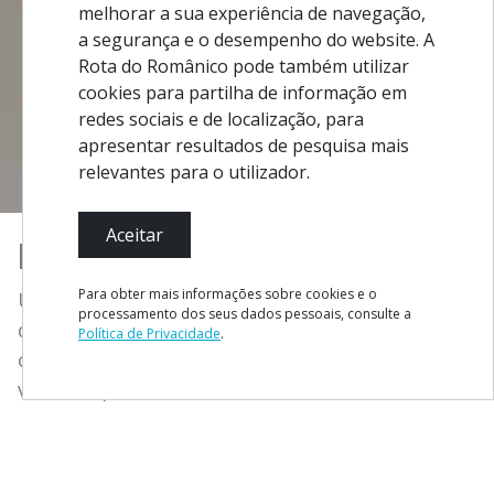
melhorar a sua experiência de navegação,
a segurança e o desempenho do website. A
Rota do Românico pode também utilizar
cookies para partilha de informação em
redes sociais e de localização, para
apresentar resultados de pesquisa mais
relevantes para o utilizador.
Aceitar
FAÇA PARTE DA HISTÓRIA
Para obter mais informações sobre cookies e o
Uma Rota fundada nas memórias do Românico,
processamento dos seus dados pessoais, consulte a
que convida a uma viagem inspiradora a lugares
Política de Privacidade
.
com História, amadurecida em terra forjada de
verde, repleta de saberes e sabores.