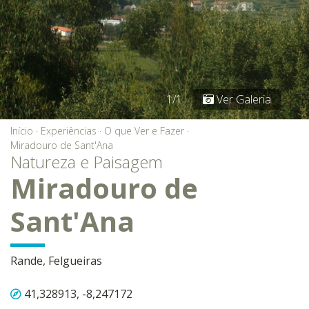
1/1
Ver Galeria
Início
·
Experiências
·
O que Ver e Fazer
·
Miradouro de Sant'Ana
Natureza e Paisagem
Miradouro de
Sant'Ana
Rande, Felgueiras
41,328913, -8,247172