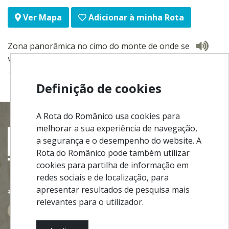
Adicionar à minha Rota
Ver Mapa
Zona panorâmica no cimo do monte de onde se
vislumbra grande parte do concelho de Felgueiras.
Definição de cookies
A Rota do Românico usa cookies para
melhorar a sua experiência de navegação,
a segurança e o desempenho do website. A
Rota do Românico pode também utilizar
cookies para partilha de informação em
redes sociais e de localização, para
apresentar resultados de pesquisa mais
#ROT
ADORO
MANICO
relevantes para o utilizador.