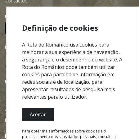
Contactos
Descarregue gratuitamente a nossa app:
Definição de cookies
A Rota do Românico usa cookies para
NEWSLETTER
melhorar a sua experiência de navegação,
a segurança e o desempenho do website. A
SUBSCREVER
Rota do Românico pode também utilizar
cookies para partilha de informação em
Parcerias
redes sociais e de localização, para
apresentar resultados de pesquisa mais
relevantes para o utilizador.
Aceitar
Financiado por
Para obter mais informações sobre cookies e o
processamento dos seus dados pessoais, consulte a