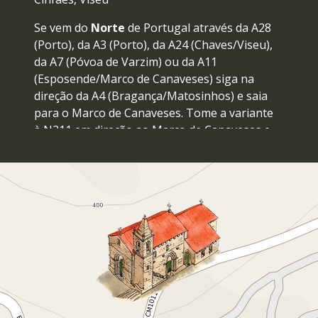
Se vem do
Norte
de Portugal através da A28
(Porto), da A3 (Porto), da A24 (Chaves/Viseu),
da A7 (Póvoa de Varzim) ou da A11
(Esposende/Marco de Canaveses) siga na
direção da A4 (Bragança/Matosinhos) e saia
para o Marco de Canaveses. Tome a variante
à N211 em direção ao Marco de Canaveses e
siga depois para Cinfães, passando pela
Capela de Fandinhães. Cruze o Douro na
barragem de Carrapatelo e siga depois pela
N222 para a Igreja de Tarouquela, seguindo a
sinalização da Rota do Românico.
A partir do
Porto
opte pela A4 (Vila Real). Saia
para o Marco de Canaveses e siga depois
para Cinfães, passando pela Capela de
Fandinhães. Cruze o Douro na barragem de
Carrapatelo.