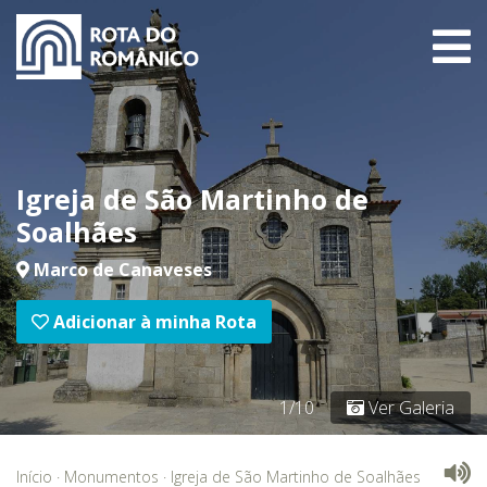
Igreja de São Martinho de
Soalhães
Marco de Canaveses
Adicionar à minha Rota
1/10
Ver Galeria
Início
·
Monumentos
·
Igreja de São Martinho de Soalhães