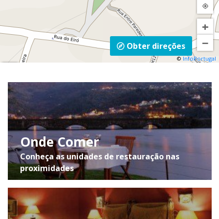
na direção de Baião até se deparar com a
sinalização da Igreja de Soalhães.
+
−
Obter direções
©
InfoPortugal
Mapa
Satélite
Trânsito
Onde Comer
Conheça as unidades de restauração nas
proximidades