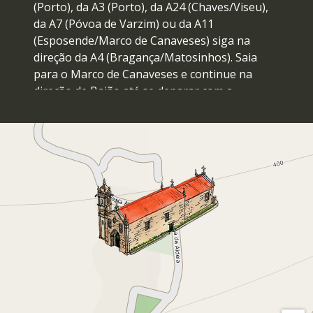
(Porto), da A3 (Porto), da A24 (Chaves/Viseu),
da A7 (Póvoa de Varzim) ou da A11
(Esposende/Marco de Canaveses) siga na
direção da A4 (Bragança/Matosinhos). Saia
para o Marco de Canaveses e continue na
direção de Baião até se deparar com a
sinalização da Igreja de Soalhães.
A partir do
Porto
opte pela A4 (Vila Real). Saia
para o Marco de Canaveses e continue para
Baião.
Se vem do
Centro
ou
Sul
de Portugal pela A1
(Porto) ou pela A29 (V.N. Gaia) opte pela A41
CREP (Vila Real). Escolha depois a A4 (Vila Real)
e saia para o Marco de Canaveses. Continue
para Baião.
Se já se encontra na cidade do
Marco de
Canaveses
, tome a variante à estrada N211