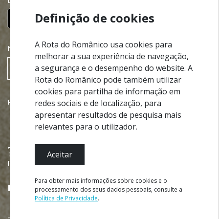
Descarregue gratuitamente a nossa app:
Definição de cookies
A Rota do Românico usa cookies para
NEWSLETTER
melhorar a sua experiência de navegação,
a segurança e o desempenho do website. A
SUBSCREVER
Rota do Românico pode também utilizar
cookies para partilha de informação em
Parcerias
redes sociais e de localização, para
apresentar resultados de pesquisa mais
relevantes para o utilizador.
Aceitar
Financiado por
Para obter mais informações sobre cookies e o
processamento dos seus dados pessoais, consulte a
Política de Privacidade
.
MARCAR VISITA