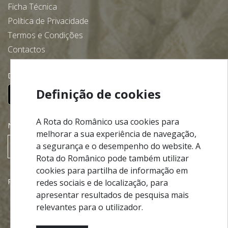
Ficha Técnica
Política de Privacidade
Termos e Condições
Contactos
Descarregue gratuitamente a nossa app:
Definição de cookies
A Rota do Românico usa cookies para
NEWSLETTER
melhorar a sua experiência de navegação,
a segurança e o desempenho do website. A
SUBSCREVER
Rota do Românico pode também utilizar
cookies para partilha de informação em
Parcerias
redes sociais e de localização, para
apresentar resultados de pesquisa mais
relevantes para o utilizador.