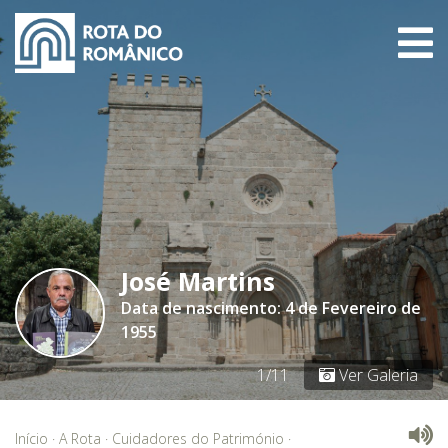
José Martins
Data de nascimento: 4 de Fevereiro de
1955
1/11
Ver Galeria
Início
·
A Rota
·
Cuidadores do Património
·