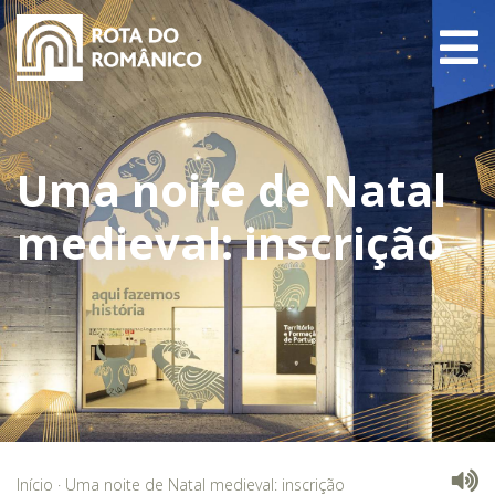
Uma noite de Natal
medieval: inscrição
Início
·
Uma noite de Natal medieval: inscrição