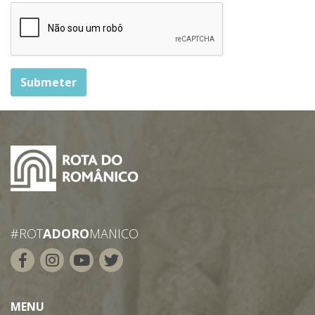
Submeter
#ROT
ADORO
MANICO
MENU