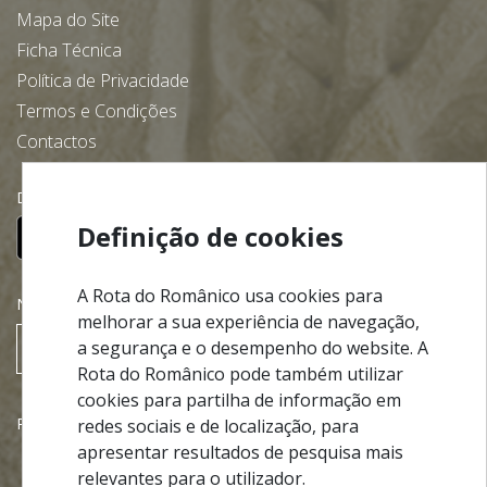
Mapa do Site
Ficha Técnica
Política de Privacidade
Termos e Condições
Contactos
Descarregue gratuitamente a nossa app:
Definição de cookies
A Rota do Românico usa cookies para
NEWSLETTER
melhorar a sua experiência de navegação,
a segurança e o desempenho do website. A
SUBSCREVER
Rota do Românico pode também utilizar
cookies para partilha de informação em
Parcerias
redes sociais e de localização, para
apresentar resultados de pesquisa mais
relevantes para o utilizador.