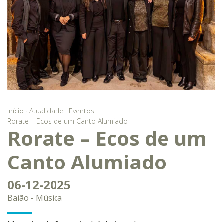
Início
·
Atualidade
·
Eventos
·
Rorate – Ecos de um Canto Alumiado
Rorate – Ecos de um
Canto Alumiado
06-12-2025
Baião - Música