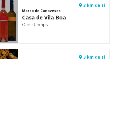
3 km de si
Marco de Canaveses
Casa de Vila Boa
Onde Comprar
3 km de si
Marco de Canaveses
Casa dos Lenteirões - Doces
do Freixo
Onde Comprar
a app:
3 km de si
Marco de Canaveses
Adolfo A. Campos
Onde Comprar