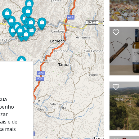
sua
mpenho
izar
ais e de
sa mais