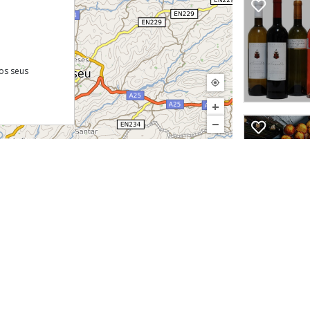
os seus
+
−
©
InfoPortugal
Descarregue gratuitamente a noss
 Site
cnica
 de Privacidade