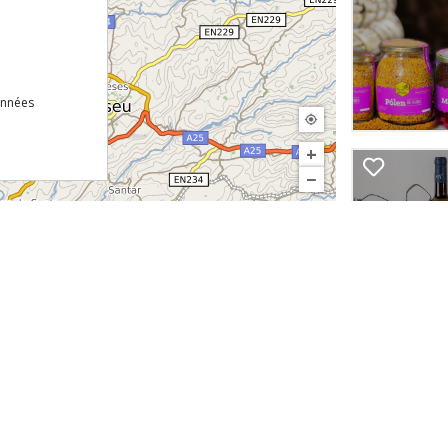
onnées
+
−
©
InfoPortugal
Téléchargez gratuitement notre ap
Site
echnique
 de Confidentialité