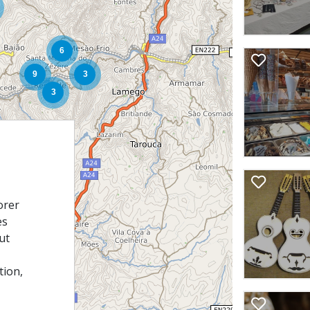
orer
es
ut
tion,