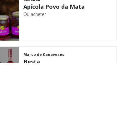
Apícola Povo da Mata
Où acheter
Marco de Canaveses
Besta
Où acheter
Baião
p:
Biscoitos Regionais da
Teixeira - Sónia Pereira
Où acheter