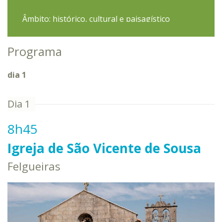
Âmbito: histórico, cultural e paisagístico
Extensão: 12 km
Duração: cerca de 4 horas
Programa
Grau de dificuldade: fácil/moderado
dia 1
8h45
Igreja de São Vicente de Sousa
Felgueiras