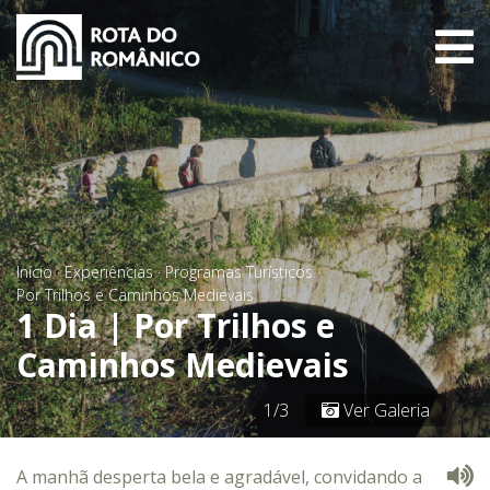
Início
·
Experiências
·
Programas Turísticos
·
Por Trilhos e Caminhos Medievais
1 Dia | Por Trilhos e
Caminhos Medievais
1/3
Ver Galeria
A manhã desperta bela e agradável, convidando a