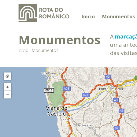
Início
Monumentos
Monumentos
A
marcaçã
uma antec
Início
·
Monumentos
das visita
+
−