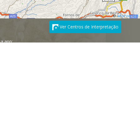
©
InfoPortugal
Ver Centros de Interpretação
a app:
SUBSCREVER