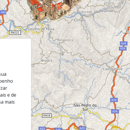
sua
mpenho
izar
ais e de
sa mais