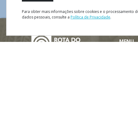
Para obter mais informações sobre cookies e o processamento d
dados pessoais, consulte a
Política de Privacidade
.
Mapa
Satélite
Trânsito
MENU
Mapa do
Ficha Té
Política
#ROT
ADORO
MANICO
Termos 
Contact
Parcerias