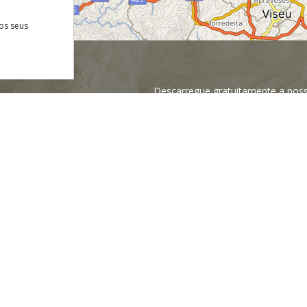
os seus
Descarregue gratuitamente a noss
 Site
cnica
 de Privacidade
NEWSLETTER
e Condições
os
Financiado por