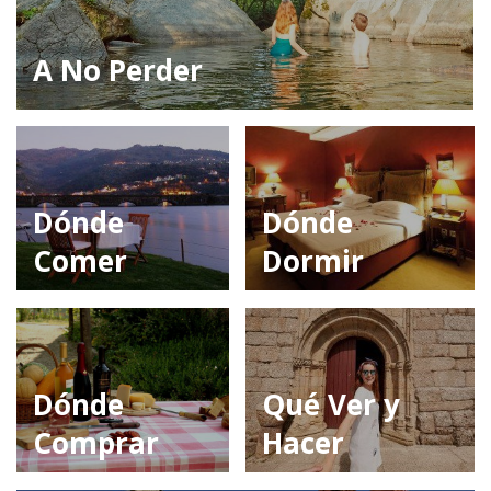
A No Perder
Dónde
Dónde
Comer
Dormir
Dónde
Qué Ver y
Comprar
Hacer