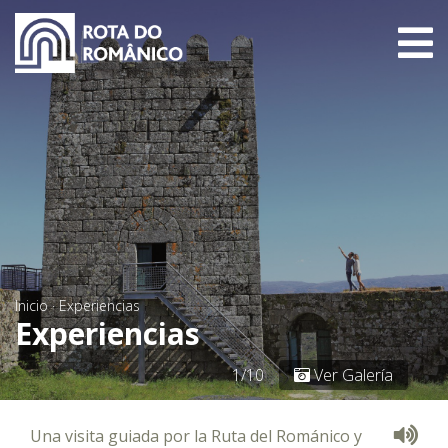
Inicio
·
Experiencias
Experiencias
1/10
Ver Galería
Una visita guiada por la Ruta del Románico y