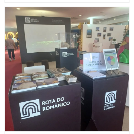
perseguido por la PIDE.A caballo entre el drama histórico
y el teatro documental, la obra reflexiona sobre la
libertad, el miedo y la resistencia, mostrando un país
dividido entre quienes sueñan con el cambio y quienes
temen la revolución. Una historia del pasado que
resuena inquietantemente en el presente.Una
producción de Ponto C - Cultura e Criatividade, integrada
en el programa «Fora de Portas», con entrada gratuita
previa reserva de entradas.