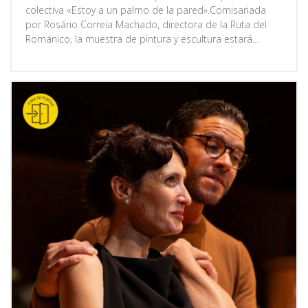
colectiva «Estoy a un palmo de la pared».Comisariada
por Rosário Correia Machado, directora de la Ruta del
Románico, la muestra de pintura y escultura estará
abierta al público entre el 20 de junio y el 29 de agosto,
de lunes a viernes, de 09:00 a 12:30 y de 14:00 a 17:30, y
los sábados, de 10:00 a 12:30 y de 14:30 a 17:00.