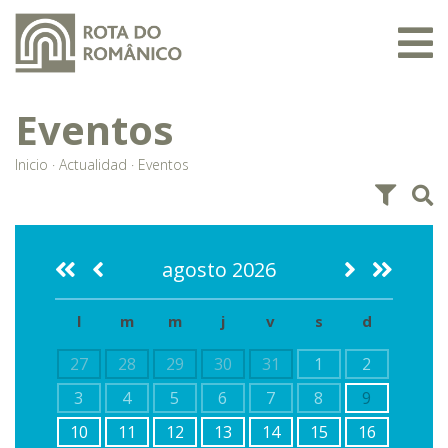
Eventos
Inicio
·
Actualidad
·
Eventos
agosto 2026
l
m
m
j
v
s
d
27
28
29
30
31
1
2
3
4
5
6
7
8
9
10
11
12
13
14
15
16