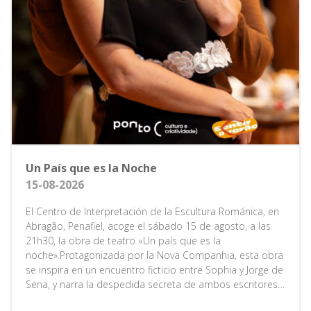
Un País que es la Noche
15-08-2026
El Centro de Interpretación de la Escultura Románica, en
Abragão, Penafiel, acoge el sábado 15 de agosto, a las
21h30, la obra de teatro «Un país que es la
noche».Protagonizada por la Nova Companhia, esta obra
se inspira en un encuentro ficticio entre Sophia y Jorge de
Sena, y narra la despedida secreta de ambos escritores
en 1959, poco antes de que Sena huyera a Brasil,