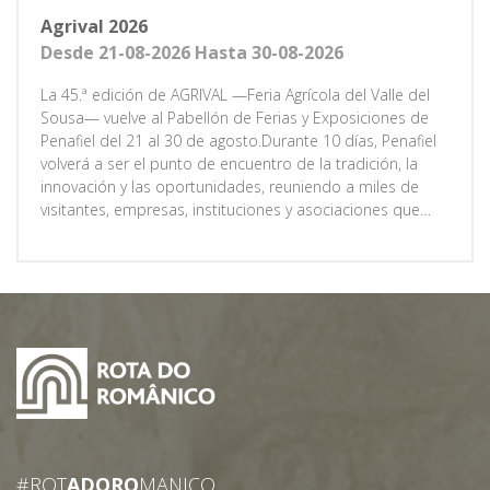
Agrival 2026
Desde 21-08-2026 Hasta 30-08-2026
La 45.ª edición de AGRIVAL —Feria Agrícola del Valle del
Sousa— vuelve al Pabellón de Ferias y Exposiciones de
Penafiel del 21 al 30 de agosto.Durante 10 días, Penafiel
volverá a ser el punto de encuentro de la tradición, la
innovación y las oportunidades, reuniendo a miles de
visitantes, empresas, instituciones y asociaciones que
hacen de AGRIVAL un auténtico escenario de negocios,
cultura e intercambio.Negocios y exposiciones, bares,
restauración y tabernas, artesanía, zona agrícola, feria
ganadera, zona del automóvil y zona de conciertos
constituyen los espacios temáticos de este gran evento
regional, que contará con la presencia de la Ruta del
Románico por decimoséptima vez.
#ROT
ADORO
MANICO