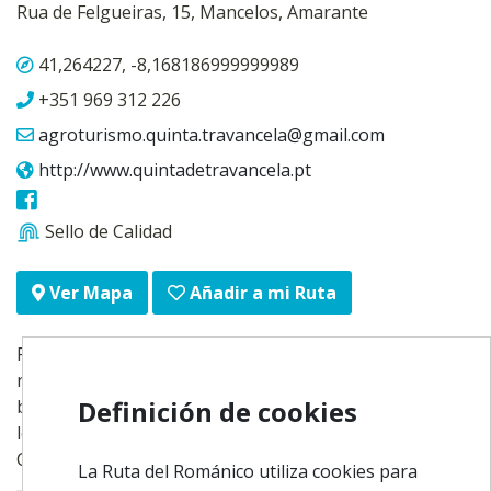
Rua de Felgueiras, 15, Mancelos, Amarante
41,264227, -8,168186999999989
+351 969 312 226
agroturismo.quinta.travancela@gmail.com
http://www.quintadetravancela.pt
Sello de Calidad
Añadir a mi Ruta
Ver Mapa
Podrá disfrutar aquí de un ambiente tranquilo y
natural, donde podrá hacer senderismo, paseos en
Definición de cookies
bicicleta, relajarse en la piscina así como degustar
los vinos (Vinho Verde) producidos en esta finca.
Con tres casas y dos habitaciones independientes.
La Ruta del Románico utiliza cookies para