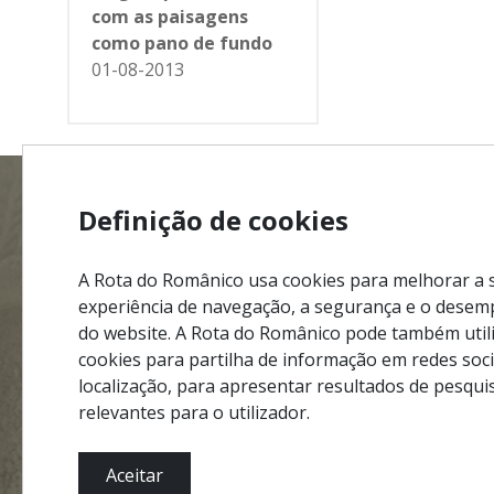
com as paisagens
como pano de fundo
01-08-2013
Definição de cookies
MENU
Mapa do
A Rota do Românico usa cookies para melhorar a 
Ficha Té
experiência de navegação, a segurança e o dese
Política
do website. A Rota do Românico pode também util
#ROT
ADORO
MANICO
cookies para partilha de informação em redes soci
Termos 
localização, para apresentar resultados de pesqui
Contact
relevantes para o utilizador.
Aceitar
Parcerias