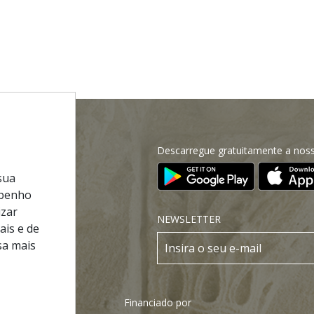
Descarregue gratuitamente a noss
 Site
sua
cnica
mpenho
 de Privacidade
izar
NEWSLETTER
ais e de
e Condições
sa mais
os
Financiado por