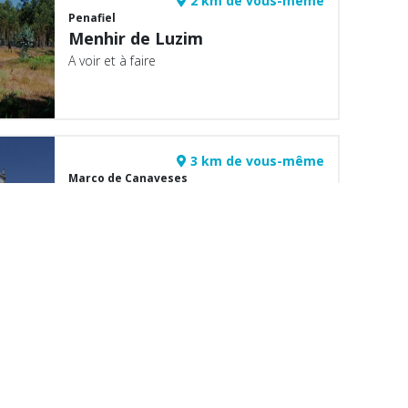
2 km de vous-même
Penafiel
Menhir de Luzim
A voir et à faire
3 km de vous-même
Marco de Canaveses
Dois Rios, Dois Mosteiros -
PR2
A voir et à faire
3 km de vous-même
p:
Penafiel
Itinéraire archéologique de
Vale do Tâmega
A voir et à faire