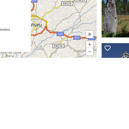
onnées
+
−
©
InfoPortugal
Téléchargez gratuitement notre ap
Site
echnique
 de Confidentialité