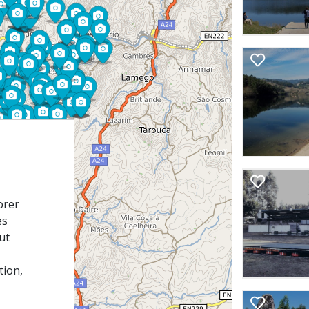
orer
es
ut
tion,