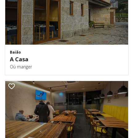
Baião
A Casa
Où manger