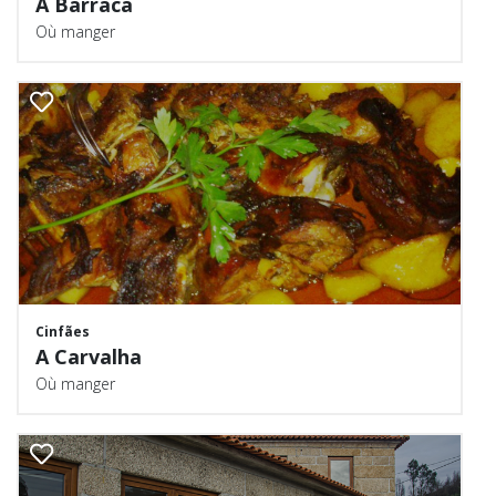
A Barraca
Où manger
Cinfães
A Carvalha
Où manger