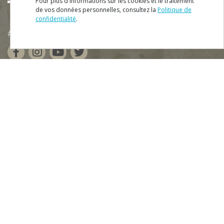
Pour plus d'informations sur les cookies et le traitement
de vos données personnelles, consultez la
Politique de
confidentialité
.
RÉSERVER
#ROT
ADORO
MANICO
MENU
Plan du Site
Fiche Technique
Politique de Confidentialité
Termes et conditions
Contacts
Téléchargez gratuitement notre app: