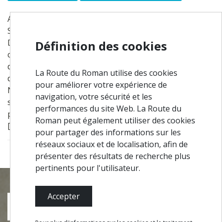
Après votre visite à la citadelle "Citânia de
Sanfins", passez par son musée archéologique.
Découvrez le patrimoine des fouilles menées dans la
Définition des cookies
citadelle et la collection archéologique recueillie
dans la municipalité de Paços de Ferreira, des traces
La Route du Roman utilise des cookies
de communautés établies dans la région depuis le
pour améliorer votre expérience de
Néolithique. Il convient de noter une remarquable
navigation, votre sécurité et les
sculpture d'un guerrier, qui est l'image de
performances du site Web. La Route du
protection de la communauté des "castros"
Roman peut également utiliser des cookies
[fortifications résidentielles préromaines].
pour partager des informations sur les
réseaux sociaux et de localisation, afin de
présenter des résultats de recherche plus
pertinents pour l'utilisateur.
Accepter