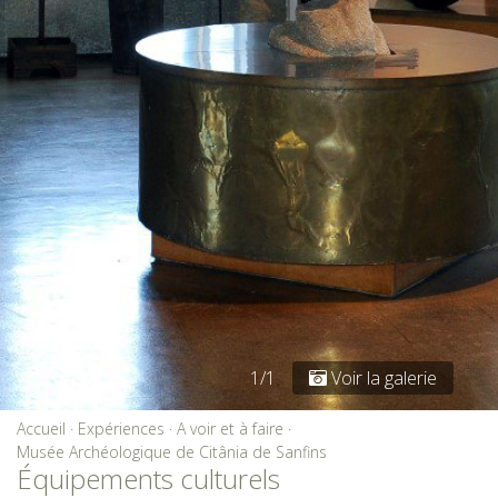
1/1
Voir la galerie
Accueil
·
Expériences
·
A voir et à faire
·
Musée Archéologique de Citânia de Sanfins
Équipements culturels