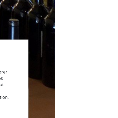
orer
es
ut
tion,