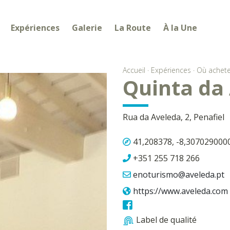
Expériences
Galerie
La Route
À la Une
Accueil
·
Expériences
·
Où achete
Quinta da
Rua da Aveleda, 2, Penafiel
41,208378, -8,307029000
+351 255 718 266
enoturismo@aveleda.pt
https://www.aveleda.com
Label de qualité