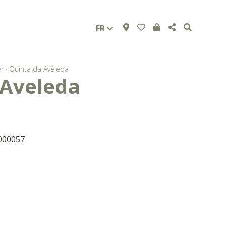
FR
r
·
Quinta da Aveleda
 Aveleda
000057