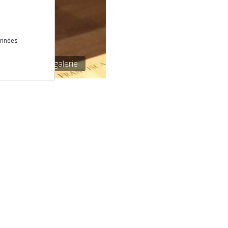
onnées
/2
Voir la galerie
Téléchargez gratuitement notre ap
Site
echnique
 de Confidentialité
NEWSLETTER
t conditions