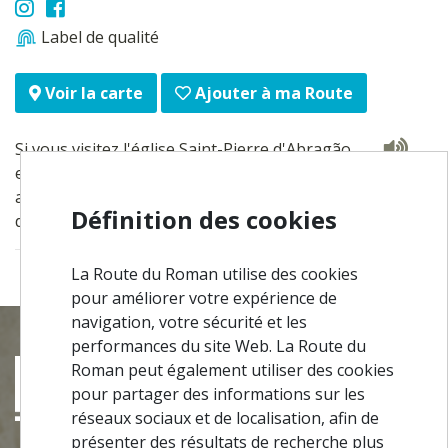
Label de qualité
Ajouter à ma Route
Voir la carte
Si vous visitez l'église Saint-Pierre d'Abragão,
essayez ce restaurant, une expérience de plus de 30
ans de plats délicieux. Les spécialités sont préparées
Définition des cookies
dans des fours à bois traditionnels.
La Route du Roman utilise des cookies
pour améliorer votre expérience de
navigation, votre sécurité et les
performances du site Web. La Route du
Roman peut également utiliser des cookies
pour partager des informations sur les
réseaux sociaux et de localisation, afin de
présenter des résultats de recherche plus