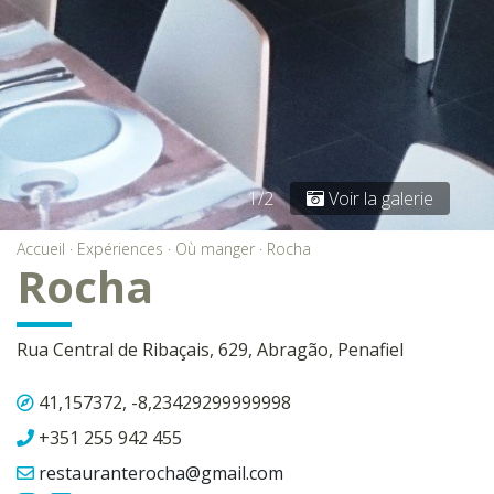
1/2
Voir la galerie
Accueil
·
Expériences
·
Où manger
·
Rocha
Rocha
Rua Central de Ribaçais, 629, Abragão, Penafiel
41,157372, -8,23429299999998
+351 255 942 455
restauranterocha@gmail.com