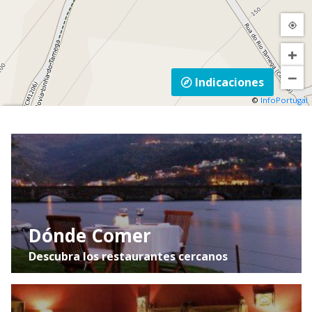
+
−
Indicaciones
©
InfoPortugal
Mapa
Satélite
Trânsito
Dónde Comer
Descubra los restaurantes cercanos