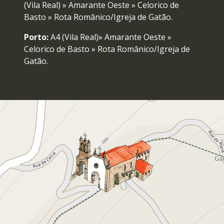
(Vila Real) » Amarante Oeste » Celorico de
Basto » Rota Românico/Igreja de Gatão.
Porto:
A4 (Vila Real)» Amarante Oeste »
Celorico de Basto » Rota Românico/Igreja de
Gatão.
Centro/Sur de Portugal:
A1 (Porto)/ A29
(V.N. Gaia) » A41 CREP » A4 (Vila Real) »
Amarante Oeste » Celorico de Basto » Rota
Românico/Igreja de Gatão.
Amarante:
N15 Felgueiras » Rota
Românico/Igreja de Gatão.