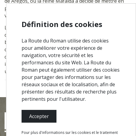
de Aregos, où la reine Mafalda a décidé de mettre en
place l'une de ces barges pour assurer la traversée
vers les établissements thermaux.
Définition des cookies
Le bateau qui fait désormais cette traversée a été
désigné «Barca d'Aregos», faisant allusion à ces
La Route du Roman utilise des cookies
barges qui, il y a des dizaines et des centaines
pour améliorer votre expérience de
d'années, transportaient les populations de Caldas
navigation, votre sécurité et les
de Aregos sur l'autre rive où, à la gare de Tormes,
performances du site Web. La Route du
ils prenaient le train de Porto ou du Haut Douro, à
Roman peut également utiliser des cookies
une époque où c'était le seul transport de la région.
pour partager des informations sur les
réseaux sociaux et de localisation, afin de
présenter des résultats de recherche plus
pertinents pour l'utilisateur.
Accepter
Pour plus d'informations sur les cookies et le traitement