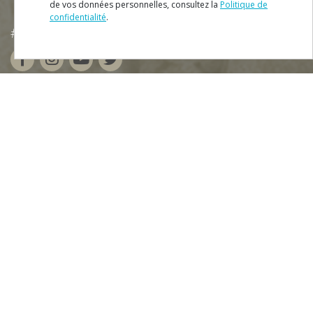
de vos données personnelles, consultez la
Politique de
confidentialité
.
#ROT
ADORO
MANICO
MENU
Plan du Site
Fiche Technique
Politique de Confidentialité
Termes et conditions
Contacts
Téléchargez gratuitement notre app:
NEWSLETTER