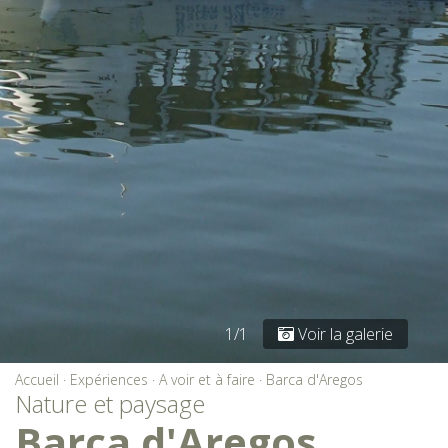
1/1
Voir la galerie
Accueil
·
Expériences
·
A voir et à faire
·
Barca d'Aregos
Nature et paysage
Barca d'Aregos