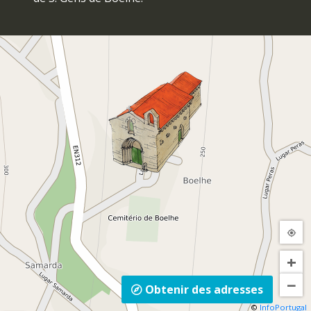
Centre/Sud du Portugal :
A1 (Porto)/ A29
(V.N. Gaia) » A41 CREP » A4 (Vila Real) » Entre-
os-Rios/Penafiel Sul » Entre-os-Rios » Rota do
Românico/Igreja de S. Gens de Boelhe.
Penafiel :
Entre-os-Rios » Rota do
Românico/Igreja de S. Gens de Boelhe.
+
−
Obtenir des adresses
©
InfoPortugal