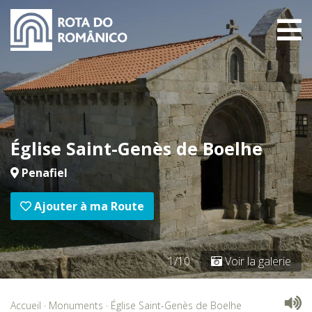
Église Saint-Genès de Boelhe
Penafiel
Ajouter à ma Route
1/10
Voir la galerie
Accueil
·
Monuments
·
Église Saint-Genès de Boelhe