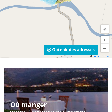
+
−
Obtenir des adresses
©
InfoPortugal
Mapa
Satélite
Trânsito
Où manger