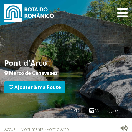
Pont d'Arco
Marco de Canaveses
Ajouter à ma Route
1/10
Voir la galerie
Accueil
·
Monuments
·
Pont d'Arco