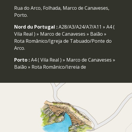
Rua do Arco, Folhada, Marco de Canaveses,
Porto.
Nord du Portugal :
A28/A3/A24/A7/A11 » A4 (
Vila Real ) » Marco de Canaveses » Baião »
Rota Românico/Igreja de Tabuado/Ponte do
Arco.
Porto :
A4 ( Vila Real ) » Marco de Canaveses »
Baião » Rota Românico/Igreja de
Tabuado/Ponte do Arco.
Centre/Sud du Portugal :
A1 ( Porto )/ A29 (
V.N. Gaia ) » A41 CREP » A4 ( Vila Real ) » Marco
de Canaveses » Baião » Rota Românico/Igreja
de Tabuado/Ponte do Arco.
Marco de Canaveses :
N211 Baião » Rota
Românico/Igreja de Tabuado/Ponte do Arco.